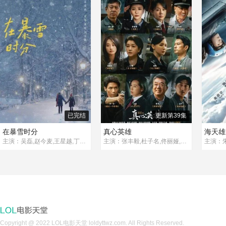
已完结
更新第39集
在暴雪时分
真心英雄
海天雄
主演：吴磊,赵今麦,王星越,丁笑滢,陈靖可,董子凡,王润泽,韩东霖,王玥晞,王佳璇,李澳,孔冉,李建义,姜宏波,代斯,海铃
主演：张丰毅,杜子名,佟丽娅,叶祖新,钱泳辰,艾东,闫妮,富大龙,田雷,何冰,江珊,张萌,范帅琦,谭凯,罗一舟,陈天明,余男,练练,苏晓彤,蓝盈莹,高至霆,董勇,宋洋,丁冠森
Copyright @ 2022 LOL电影天堂 loldyttwz.com. All Rights Reserved.