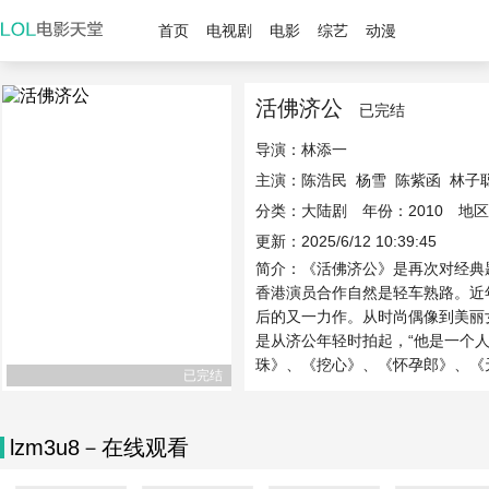
首页
电视剧
电影
综艺
动漫
活佛济公
已完结
导演：
林添一
主演：
陈浩民
杨雪
陈紫函
林子
分类：大陆剧 年份：2010 地
更新：2025/6/12 10:39:45
简介：《活佛济公》是再次对经典
香港演员合作自然是轻车熟路。近
后的又一力作。从时尚偶像到美丽
是从济公年轻时拍起，“他是一个
珠》、《挖心》、《怀孕郎》、《天
已完结
lzm3u8－在线观看