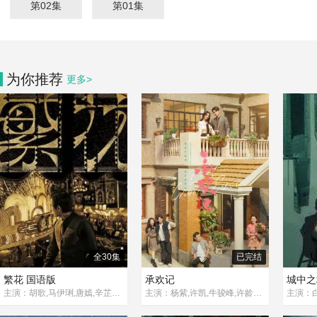
第02集
第01集
为你推荐
更多>
全30集
已完结
繁花 国语版
承欢记
城中之
主演：胡歌,马伊琍,唐嫣,辛芷蕾,游本昌,郑恺,陈龙,吴越,姜逸磊,董勇,黄觉,陈国庆,曾美慧孜,范湉湉,佟晨洁,王菊,林熙蕾,喻恩泰,金宇澄
主演：杨紫,许凯,牛骏峰,许龄月,张耀,何赛飞,姚安濂,吴彦姝