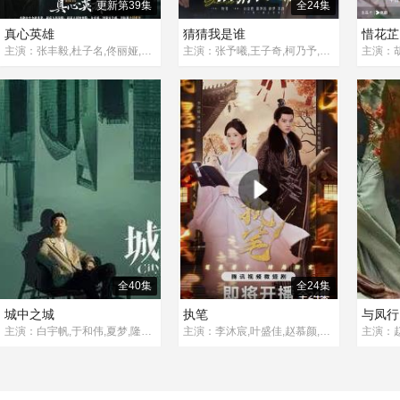
更新第39集
全24集
真心英雄
猜猜我是谁
惜花芷
主演：张丰毅,杜子名,佟丽娅,叶祖新,钱泳辰,艾东,闫妮,富大龙,田雷,何冰,江珊,张萌,范帅琦,谭凯,罗一舟,陈天明,余男,练练,苏晓彤,蓝盈莹,高至霆,董勇,宋洋,丁冠森
主演：张予曦,王子奇,柯乃予,韩东霖,王家茵,刘哲珲,王千果,莫小奇,郑玉,贺鹏,杨超然,李京沐,江鹏,刘潺,金珈,杨冬麒
全40集
全24集
城中之城
执笔
与凤行
主演：白宇帆,于和伟,夏梦,隆妮,王骁,冯嘉怡,王劲松,杨子姗,陈瑾,涂松岩,章申,张建亚,邢岷山,李颖,节冰,李洪涛,姚一奇,冷纪元,刘若嫣,封新天,顾宇峰,虞金泽,董晴,严永瑄,高蓓蓓,杨雨婷,文静,彭赛,都兰,曲高位,韦奕波,许国栋,张衣,牛北壬,姚卓君
主演：李沐宸,叶盛佳,赵慕颜,刘尚麟,杜功海