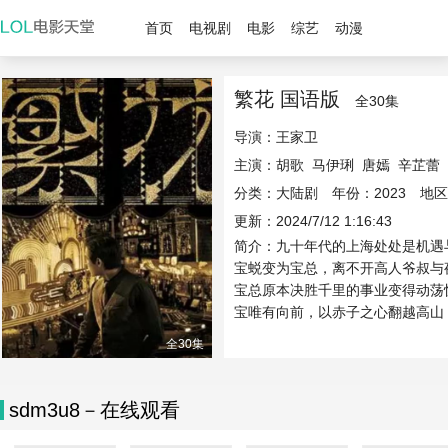
首页
电视剧
电影
综艺
动漫
繁花 国语版
全30集
导演：
王家卫
主演：
胡歌
马伊琍
唐嫣
辛芷蕾
分类：大陆剧 年份：2023 地
更新：2024/7/12 1:16:43
简介：九十年代的上海处处是机遇
宝蜕变为宝总，离不开高人爷叔与
宝总原本决胜千里的事业变得动荡
宝唯有向前，以赤子之心翻越高山，
全30集
sdm3u8－在线观看