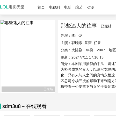
首页
电视剧
电影
综艺
动漫
那些迷人的往事
已完结
导演：
李小龙
主演：
郭晓东
童蕾
任泉
分类：大陆剧 年份：2007 地
更新：2024/7/11 17:16:13
简介：本剧采用插叙的手法，讲述
为坚强成熟的女人，以深沉宽厚的
化，只有人与人之间的真情永恒这
区总司令杨三虎的帮助下来到南方
梅带着一心要留下当兵的于援朝离开
已完结
sdm3u8－在线观看