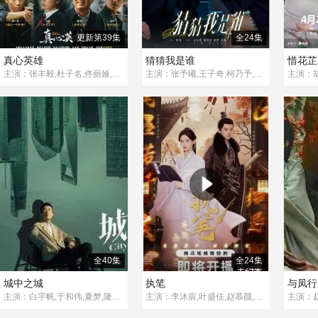
更新第39集
全24集
真心英雄
猜猜我是谁
惜花芷
主演：张丰毅,杜子名,佟丽娅,叶祖新,钱泳辰,艾东,闫妮,富大龙,田雷,何冰,江珊,张萌,范帅琦,谭凯,罗一舟,陈天明,余男,练练,苏晓彤,蓝盈莹,高至霆,董勇,宋洋,丁冠森
主演：张予曦,王子奇,柯乃予,韩东霖,王家茵,刘哲珲,王千果,莫小奇,郑玉,贺鹏,杨超然,李京沐,江鹏,刘潺,金珈,杨冬麒
全40集
全24集
城中之城
执笔
与凤行
主演：白宇帆,于和伟,夏梦,隆妮,王骁,冯嘉怡,王劲松,杨子姗,陈瑾,涂松岩,章申,张建亚,邢岷山,李颖,节冰,李洪涛,姚一奇,冷纪元,刘若嫣,封新天,顾宇峰,虞金泽,董晴,严永瑄,高蓓蓓,杨雨婷,文静,彭赛,都兰,曲高位,韦奕波,许国栋,张衣,牛北壬,姚卓君
主演：李沐宸,叶盛佳,赵慕颜,刘尚麟,杜功海