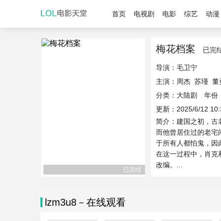
首页
电视剧
电影
综艺
动漫
梅花档案
已完
导演：
毛卫宁
主演：
周杰
苏瑾
董
分类：大陆剧 年份：
更新：2025/6/12 10:
简介：建国之初，古
而他曾居住过的老宅
于所有人都怕鬼，因
在这一过程中，肖克
改编。...
已完结
lzm3u8－在线观看