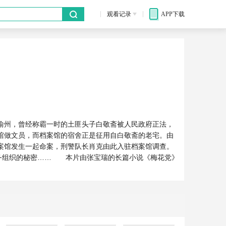
观看记录
APP下载
渝州，曾经称霸一时的土匪头子白敬斋被人民政府正法，
馆做文员，而档案馆的宿舍正是征用自白敬斋的老宅。由
案馆发生一起命案，刑警队长肖克由此入驻档案馆调查。
特务组织的秘密…… 本片由张宝瑞的长篇小说《梅花党》