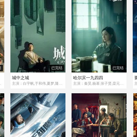
结
已完结
已完结
城中之城
哈尔滨一九四四
何赛飞,姚安濂,吴彦姝
主演：白宇帆,于和伟,夏梦,隆妮,王骁,冯嘉怡,王劲松,杨子姗,陈瑾,涂松岩,章申,张建亚,邢岷山,李颖,节冰,李洪涛,姚一奇,冷纪元,刘若嫣,封新天,顾宇峰,虞金泽,董晴,严永瑄,高蓓蓓,杨雨婷,文静,彭赛,都兰,曲高位,韦奕波,许国栋,张衣,牛北壬,姚卓君
主演：秦昊,杨幂,张子贤,栾元晖,王鹤润,刘宇轩,林家川,蒋奇明,冯兵,李东恒,赵滨,董畅,张国强,浩歌,沙宝亮,田小洁,景岗山