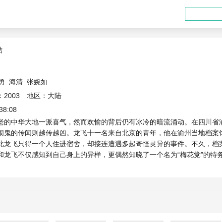
结
勇
海清
张婉如
2003 地区：大陆
38:08
老的中华大地一派喜气，然而欢愉的背后仍有冰冷的暗流涌动。在四川省
闹鬼的传闻则越传越凶。龙飞十一名来自北京的青年，他在渝州当地档案
此龙飞只得一个人住进宿舍，却接连遭遇多起奇怪灵异的事件。不久，档
和龙飞不仅感知到自己身上的异样，更偶然知晓了一个名为“梅花党”的