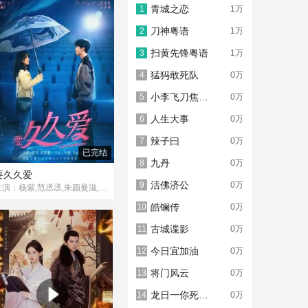
青城之恋
1
1万
刀神粤语
2
1万
扫黄先锋粤语
3
1万
猛犸敢死队
4
0万
小李飞刀焦恩俊版
5
0万
人生大事
6
0万
辣子曰
7
0万
已完结
九丹
8
0万
要久久爱
活佛济公
9
0万
主演：杨紫,范丞丞,朱颜曼滋,金世佳,孙燕姿,王乾越,方悦乔,钊瑞
皓镧传
10
0万
古城谍影
11
0万
今日宜加油
12
0万
将门风云
13
0万
龙日一你死定了2
14
0万