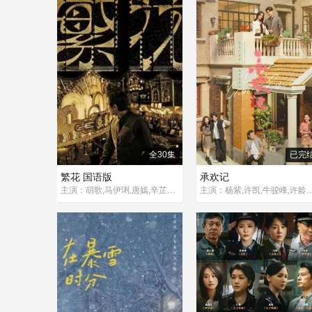
全30集
已完
繁花 国语版
承欢记
主演：胡歌,马伊琍,唐嫣,辛芷蕾,游本昌,郑恺,陈龙,吴越,姜逸磊,董勇,黄觉,陈国庆,曾美慧孜,范湉湉,佟晨洁,王菊,林熙蕾,喻恩泰,金宇澄
主演：杨紫,许凯,牛骏峰,许龄月,张耀,