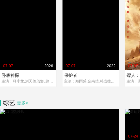
07-07
2026
07-07
2022
07-07
卧底神探
保护者
镖人：
主演：释小龙,刘天佐,谭凯,徐少强,言杰,淳于珊珊,黄乔
主演：郑雨盛,金南佶,朴成雄,郭度沅,金俊翰,李伊利雅,朴柔娜
综艺
更多>
07-24