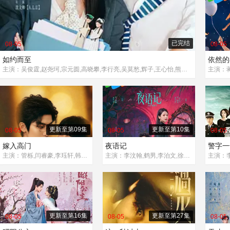
已完结
08-05
08-05
如约而至
依然的
主演：吴俊霆,赵尧珂,宗元圆,高晓攀,李行亮,吴莫愁,辉子,王心怡,熊汝霖,孙一杰,曲羿成,王予,王旭东,高姝瑶,许纯,李泽宇,蔡淇
更新至第09集
更新至第10集
08-05
08-05
08-05
嫁入高门
夜语记
警字一
主演：管栎,闫睿豪,李珏轩,韩明霖,赵杨,刘亚锟
主演：李汶翰,鹤男,李泊文,徐新驰,李牧芸,孙思凡,郭天祺
主演：李
更新至第16集
更新至第27集
08-05
08-05
08-05