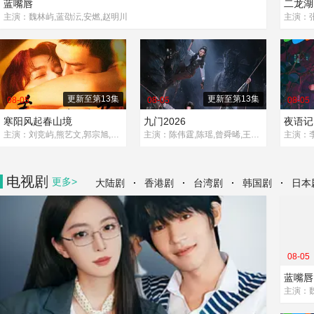
蓝嘴唇
二龙湖
主演：魏林屿,蓝劭沄,安燃,赵明川
更新至第13集
更新至第13集
08-05
08-05
08-05
寒阳风起春山境
九门2026
夜语记
主演：刘竞屿,熊艺文,郭宗旭,何家凯
主演：陈伟霆,陈瑶,曾舜晞,王茂蕾,王奕婷,李乃文,释小龙,应灏铭,季肖冰,胡耘豪,徐正溪,章涛,王祖一,刘畅,杨钧丞,杨昊博,陈鸿锦,吴圣麒,林秋楠,扈帷,雷丰瑞
电视剧
更多>
·
·
·
·
大陆剧
香港剧
台湾剧
韩国剧
日本
08-05
蓝嘴唇