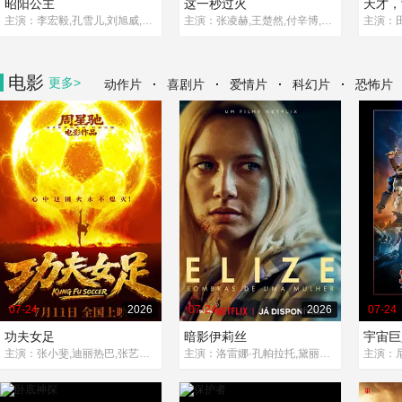
昭阳公主
这一秒过火
天才，
主演：李宏毅,孔雪儿,刘旭威,林小宅
主演：张凌赫,王楚然,付辛博,徐振轩,鹤秋,王籽苏,胡杏儿,沙宝亮,吴莫愁,毛孩,鹿骐,苇青,刘令姿,康可人,陈东阳,黄博远,斓曦,张弓,金俊秀,陈欣予
电影
更多>
·
·
·
·
动作片
喜剧片
爱情片
科幻片
恐怖片
07-24
2026
07-24
2026
07-24
功夫女足
暗影伊莉丝
宇宙巨
主演：张小斐,迪丽热巴,张艺兴,刘嘉玲,佐藤健,艾米,雪野,蔡思贝,胡予安,倪好,赵丽娜,欧阳靖,张继聪,欧阳万成,陈旻,李卓媚,秦鹏飞,张天一,孙子七,洪蕾,施予斐,景如洋,李奕臻,赖迦童,葛依萱,王奕彤,马睎悦,邹霞,崔桐侥,张娣,张琪,房岩,邓月平,查恩雅·麦克洛里,许君聪,门腔,冯勉
主演：洛雷娜·孔帕拉托,黛丽丝·韦恩伯格,胡丽叶·康拉德