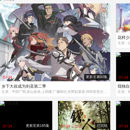
07-24
花样少
更新至第03集
07-24
07-24
乡下大叔成为剑圣第二季
我独自
主演：平田广明,东山奈央,上田瞳,广濑有纪,矢野妃菜喜,仲田亚里沙,斋藤千和,石川界人,内田直哉
更新至第185集
已完结
07-24
07-24
07-24