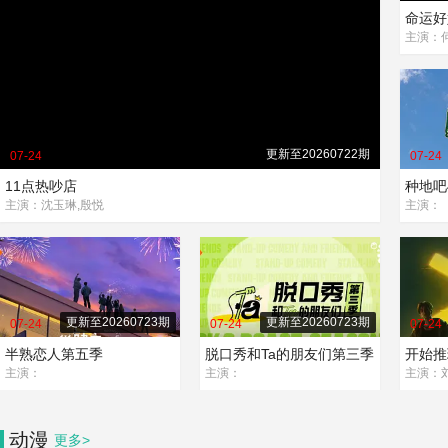
命运好
更新至20260722期
07-24
07-24
11点热吵店
种地吧
主演：沈玉琳,殷悦
主演：
更新至20260723期
更新至20260723期
07-24
07-24
07-24
半熟恋人第五季
脱口秀和Ta的朋友们第三季
开始推
主演：
主演：
动漫
更多>