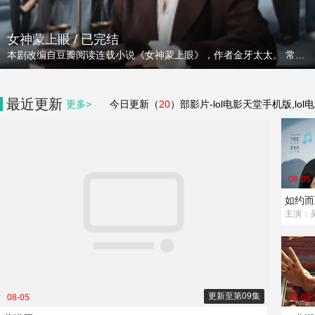
女神蒙上眼 / 已完结
本剧改编自豆瓣阅读连载小说《女神蒙上眼》，作者金牙太太。 常胜律师唐盈盈（辛芷蕾 饰）与顶头上司康俊（林雨申 饰）在一桩桩众生百态的案件中过招，在碰撞中厘清中国式人情与法理难题，并最终收获自身...
最近更新
更多>
今日更新（
20
）部影片-lol电影天堂手机版,lol
08-05
如约而
更新至第09集
08-05
08-05