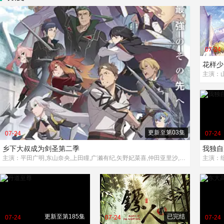
07-24
花样少
更新至第03集
07-24
07-24
乡下大叔成为剑圣第二季
我独自
主演：平田广明,东山奈央,上田瞳,广濑有纪,矢野妃菜喜,仲田亚里沙,斋藤千和,石川界人,内田直哉
更新至第185集
已完结
07-24
07-24
07-24