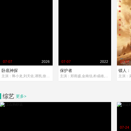
07-07
2026
07-07
2022
07-07
卧底神探
保护者
镖人：
主演：释小龙,刘天佐,谭凯,徐少强,言杰,淳于珊珊,黄乔
主演：郑雨盛,金南佶,朴成雄,郭度沅,金俊翰,李伊利雅,朴柔娜
综艺
更多>
07-24