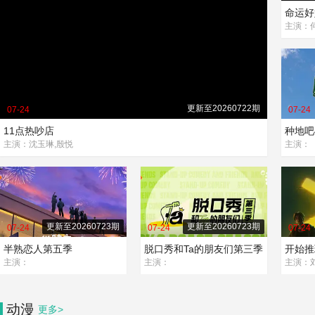
命运好
更新至20260722期
07-24
07-24
11点热吵店
种地吧
主演：沈玉琳,殷悦
主演：
更新至20260723期
更新至20260723期
07-24
07-24
07-24
半熟恋人第五季
脱口秀和Ta的朋友们第三季
开始推
主演：
主演：
动漫
更多>