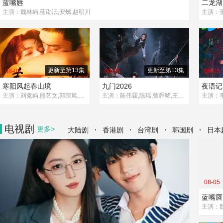
蓝嘴唇
二龙湖
主演：魏林屿,蓝劭沄,安燃,赵明川
更新至第13集
更新至第13集
08-05
08-05
08-05
寒阳风起春山境
九门2026
夜语记
主演：刘竞屿,熊艺文,郭宗旭,何家凯
主演：陈伟霆,陈瑶,曾舜晞,王茂蕾,王奕婷,李乃文,释小龙,应灏铭,季肖冰,胡耘豪,徐正溪,章涛,王祖一,刘畅,杨钧丞,杨昊博,陈鸿锦,吴圣麒,林秋楠,扈帷,雷丰瑞
电视剧
更多>
·
·
·
·
大陆剧
香港剧
台湾剧
韩国剧
日本
08-05
蓝嘴唇