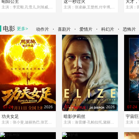
昭阳公主
这一秒过火
天才，
主演：李宏毅,孔雪儿,刘旭威,林小宅
主演：张凌赫,王楚然,付辛博,徐振轩,鹤秋,王籽苏,胡杏儿,沙宝亮,吴莫愁,毛孩,鹿骐,苇青,刘令姿,康可人,陈东阳,黄博远,斓曦,张弓,金俊秀,陈欣予
电影
更多>
·
·
·
·
动作片
喜剧片
爱情片
科幻片
恐怖片
07-24
2026
07-24
2026
07-24
功夫女足
暗影伊莉丝
宇宙巨
主演：张小斐,迪丽热巴,张艺兴,刘嘉玲,佐藤健,艾米,雪野,蔡思贝,胡予安,倪好,赵丽娜,欧阳靖,张继聪,欧阳万成,陈旻,李卓媚,秦鹏飞,张天一,孙子七,洪蕾,施予斐,景如洋,李奕臻,赖迦童,葛依萱,王奕彤,马睎悦,邹霞,崔桐侥,张娣,张琪,房岩,邓月平,查恩雅·麦克洛里,许君聪,门腔,冯勉
主演：洛雷娜·孔帕拉托,黛丽丝·韦恩伯格,胡丽叶·康拉德