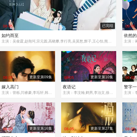
已完结
08-05
08-05
如约而至
依然的
主演：吴俊霆,赵尧珂,宗元圆,高晓攀,李行亮,吴莫愁,辉子,王心怡,熊汝霖,孙一杰,曲羿成,王予,王旭东,高姝瑶,许纯,李泽宇,蔡淇
更新至第09集
更新至第10集
08-05
08-05
08-05
嫁入高门
夜语记
警字一
主演：管栎,闫睿豪,李珏轩,韩明霖,赵杨,刘亚锟
主演：李汶翰,鹤男,李泊文,徐新驰,李牧芸,孙思凡,郭天祺
主演：李
更新至第16集
更新至第27集
08-05
08-05
08-05